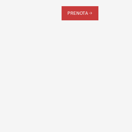
TO
FUORI PISTA
CHI SIAMO
FAQ
PRENOTA
IT