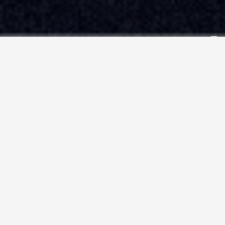
CHI SIAMO
ACI blueteam
ACI blueteam, azienda italiana all'avanguardia nella
ridefinizione dell'esperienza di viaggio, sia nel
settore business che leisure. Fondata sull'eredità
di blueteam e arricchita dalla solidità e dalla
serietà del marchio ACI, siamo diventati un punto di
riferimento nel panorama delle Travel Management
Company in Italia.